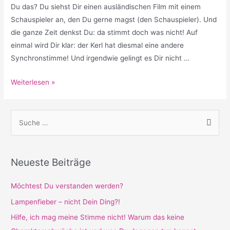
Du das? Du siehst Dir einen ausländischen Film mit einem
Schauspieler an, den Du gerne magst (den Schauspieler). Und
die ganze Zeit denkst Du: da stimmt doch was nicht! Auf
einmal wird Dir klar: der Kerl hat diesmal eine andere
Synchronstimme! Und irgendwie gelingt es Dir nicht …
Hilfe,
Weiterlesen »
ich
mag
S
meine
u
Stimme
c
nicht!
h
Warum
Neueste Beiträge
das
e
keine
n
Möchtest Du verstanden werden?
Charakterschwäche
n
Lampenfieber – nicht Dein Ding?!
ist
a
Hilfe, ich mag meine Stimme nicht! Warum das keine
und
c