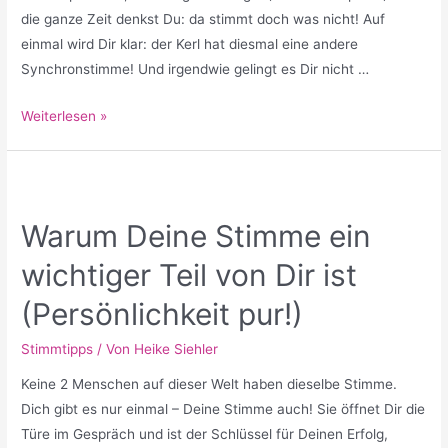
die ganze Zeit denkst Du: da stimmt doch was nicht! Auf
einmal wird Dir klar: der Kerl hat diesmal eine andere
Synchronstimme! Und irgendwie gelingt es Dir nicht …
Hilfe,
Weiterlesen »
ich
mag
meine
Stimme
Warum Deine Stimme ein
nicht!
wichtiger Teil von Dir ist
Warum
das
(Persönlichkeit pur!)
keine
Charakterschwäche
Stimmtipps
/ Von
Heike Siehler
ist
Keine 2 Menschen auf dieser Welt haben dieselbe Stimme.
und
Dich gibt es nur einmal – Deine Stimme auch! Sie öffnet Dir die
was
Türe im Gespräch und ist der Schlüssel für Deinen Erfolg,
Du