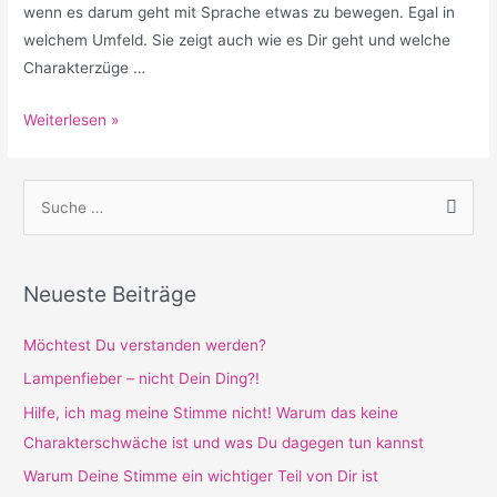
wenn es darum geht mit Sprache etwas zu bewegen. Egal in
dagegen
welchem Umfeld. Sie zeigt auch wie es Dir geht und welche
tun
Charakterzüge …
kannst
Warum
Weiterlesen »
Deine
Stimme
S
ein
u
wichtiger
c
Teil
h
von
Neueste Beiträge
Dir
e
ist
n
Möchtest Du verstanden werden?
(Persönlichkeit
n
Lampenfieber – nicht Dein Ding?!
pur!)
a
Hilfe, ich mag meine Stimme nicht! Warum das keine
c
Charakterschwäche ist und was Du dagegen tun kannst
h
Warum Deine Stimme ein wichtiger Teil von Dir ist
: