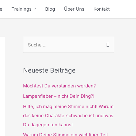
e
Trainings
Blog
Über Uns
Kontakt
S
u
c
h
Neueste Beiträge
e
Möchtest Du verstanden werden?
n
n
Lampenfieber – nicht Dein Ding?!
a
Hilfe, ich mag meine Stimme nicht! Warum
c
das keine Charakterschwäche ist und was
h
Du dagegen tun kannst
:
Warum Deine Stimme ein wichtiger Teil